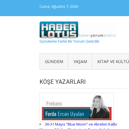
Skip
Cuma, Ağustos 7, 2026
to
content
Gündeme Farklı Bir Yorum Getirdik
GÜNDEM
YAŞAM
KITAP VE KÜLT
KÖŞE YAZARLARI
30-31 Mayıs “Blue Moon” ve Akrebin Kalbi