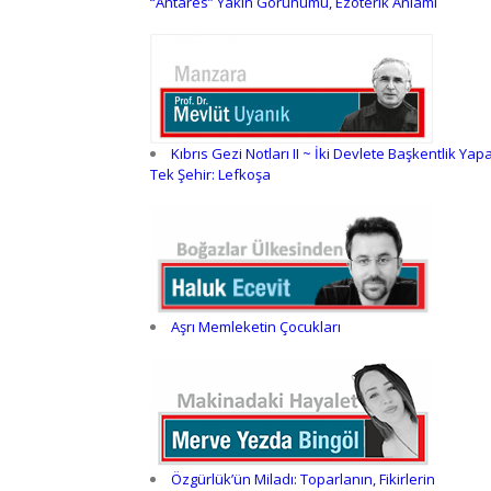
“Antares” Yakın Görünümü, Ezoterik Anlamı
Kıbrıs Gezi Notları II ~ İki Devlete Başkentlik Yap
Tek Şehir: Lefkoşa
Aşrı Memleketin Çocukları
Özgürlük’ün Miladı: Toparlanın, Fikirlerin