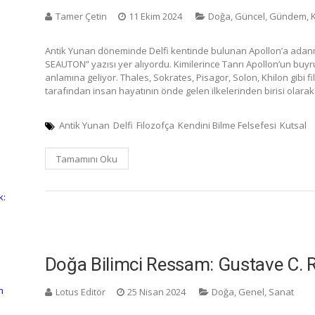
Tamer Çetin
11 Ekim 2024
Doğa
,
Güncel
,
Gündem
,
K
Antik Yunan döneminde Delfi kentinde bulunan Apollon’a adanm
SEAUTON” yazısı yer alıyordu. Kimilerince Tanrı Apollon’un buyru
anlamına geliyor. Thales, Sokrates, Pisagor, Solon, Khilon gibi 
tarafından insan hayatının önde gelen ilkelerinden birisi olarak
Antik Yunan
Delfi
Filozofça
Kendini Bilme Felsefesi
Kutsal
Tamamını Oku
k:
Doğa Bilimci Ressam: Gustave C. 
n
Lotus Editör
25 Nisan 2024
Doğa
,
Genel
,
Sanat