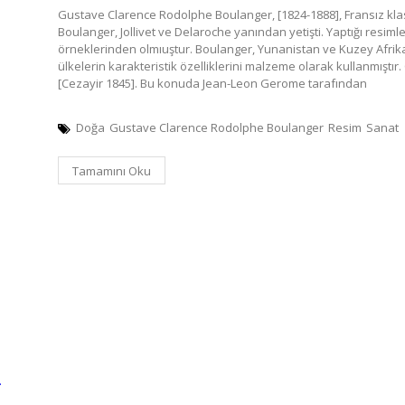
Gustave Clarence Rodolphe Boulanger, [1824-1888], Fransız klasi
Boulanger, Jollivet ve Delaroche yanından yetişti. Yaptığı resim
örneklerinden olmıuştur. Boulanger, Yunanistan ve Kuzey Afrika
ülkelerin karakteristik özelliklerini malzeme olarak kullanmıştır
[Cezayir 1845]. Bu konuda Jean-Leon Gerome tarafından
Doğa
Gustave Clarence Rodolphe Boulanger
Resim
Sanat
Tamamını Oku
…