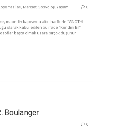
öşe Yazıları
,
Manşet
,
Sosyoloji
,
Yaşam
0
ış mabedin kapısında altın harflerle “GNOTHI
ğu olarak kabul edilen bu ifade “Kendini Bil”
filozoflar başta olmak üzere birçok düşünür
R. Boulanger
0