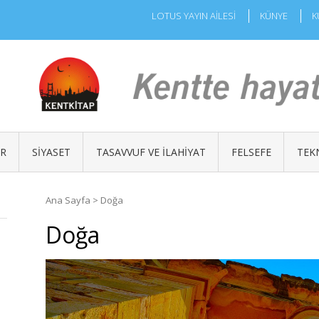
LOTUS YAYIN AİLESİ
KÜNYE
K
ÜR
SIYASET
TASAVVUF VE İLAHIYAT
FELSEFE
TEK
Ana Sayfa
>
Doğa
Doğa