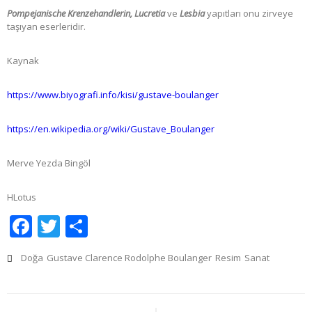
Pompejanische Krenzehandlerin, Lucretia
ve
Lesbia
yapıtları onu zirveye
taşıyan eserleridir.
Kaynak
https://www.biyografi.info/kisi/gustave-boulanger
https://en.wikipedia.org/wiki/Gustave_Boulanger
Merve Yezda Bingöl
HLotus
Facebook
Twitter
Share
Doğa
Gustave Clarence Rodolphe Boulanger
Resim
Sanat
Yazı