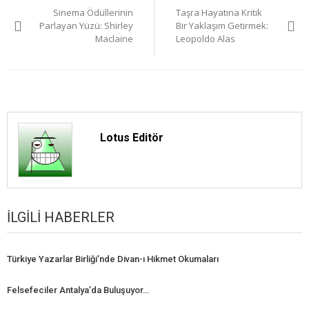
Sinema Ödüllerinin
Taşra Hayatına Kritik
gezinmesi
Parlayan Yüzü: Shirley
Bir Yaklaşım Getirmek:
Maclaine
Leopoldo Alas
Lotus Editör
İLGILI HABERLER
Türkiye Yazarlar Birliği’nde Divan-ı Hikmet Okumaları
Felsefeciler Antalya’da Buluşuyor…