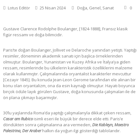
Lotus Editör
25 Nisan 2024
Doğa
,
Genel
,
Sanat
0
Gustave Clarence Rodolphe Boulanger, [1824-1888], Fransız klasik
figür ressamı ve doğa bilimcidir.
Paris’te doğan Boulanger, Jollivet ve Delaroche yanından yetişti. Yaptığı
resimler, döneminin akademik sanatı için başlıca örneklerinden
olmıuştur. Boulanger, Yunanistan ve Kuzey Afrika ve İtalya’ya giden
ressam, resimlerinde bu ülkelerin karakteristik özelliklerini malzeme
olarak kullanmıştır. Çalışmalarında oryantalist karakterler mevcuttur
[Cezayir 1845]. Bu konuda Jean-Leon Gerome tarafından ele alınan bir
konu olan oryantalizm, ona da esin kaynağı olmuştur. Hayatı boyunca
birçok ödüle layık görülen Gustave, doğa konusunda çalışmaları ile de
ön plana çıkmayı başarmıştır.
30’lu yaşlarında Roma’da yaptığı çalışmalarıyla dikkat çeken ressam,
Casar am Rubico
isimli eseri ile büyük bir derece elde etti. Paris’e
döndükten sonra çalışmalarına ara vermeden,
Die Kableyn, Maestro
Palestrina, Der Araber
halkın da yoğun ilgi gösterdiği tablolarıdır.