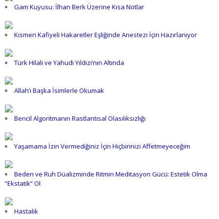
Gam Kuyusu: İlhan Berk Üzerine Kısa Notlar
Kısmen Kafiyeli Hakaretler Eşliğinde Anestezi İçin Hazırlanıyor
Türk Hilali ve Yahudi Yıldızı’nın Altında
Allah’ı Başka İsimlerle Okumak
Bencil Algoritmanın Rastlantısal Olasılıksızlığı
Yaşamama İzin Vermediğiniz İçin Hiçbirinizi Affetmeyeceğim
Beden ve Ruh Düalizminde Ritmin Meditasyon Gücü: Estetik Olma
“Ekstatik” Ol
Hastalık