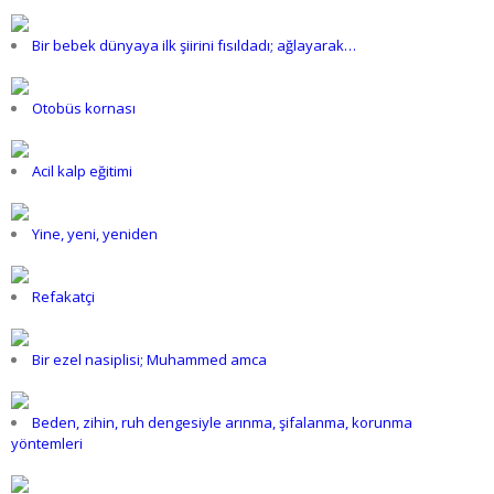
Bir bebek dünyaya ilk şiirini fısıldadı; ağlayarak…
Otobüs kornası
Acil kalp eğitimi
Yine, yeni, yeniden
Refakatçi
Bir ezel nasiplisi; Muhammed amca
Beden, zihin, ruh dengesiyle arınma, şifalanma, korunma
yöntemleri