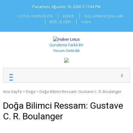
Skip
Pazartesi, Ağustos 10, 2026
7:17:44 PM
to
content
LOTUS YAYIN AİLESİ
KÜNYE
KULLANIM KOŞULLARI
BİZE ULAŞIN
Video
Gündeme Farklı Bir
Yorum Getirdik
Ana Sayfa
>
Doğa
>
Doğa Bilimci Ressam: Gustave C. R. Boulanger
Doğa Bilimci Ressam: Gustave
C. R. Boulanger