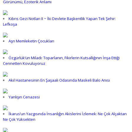
Görünümü, Ezoterik Anlamı
Kıbrıs Gezi Notları II ~ İki Devlete Başkentlik Yapan Tek Şehir:
Lefkoşa
Aşrı Memleketin Çocukları
Özgürlük’ün Miladı: Toparlanın, Fikirlerin Kutsallığının İnşa Ettiği
Cennetten Kovuluyoruz
Akıl Hastanesinin En Şaşaalı Odasında Maskeli Balo Anısı
Yanlışın Cenazesi
İkarus’un Yazgısında İnsanlığın Akislerini İzlemek: Ne Çok Alçaktan
Ne Çok Yüksekten