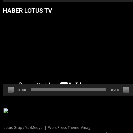
HABER LOTUS TV
Video
oynatıcı
00:00
05:00
Lotus Grup / YazMedya
|
WordPress Theme
Vmag