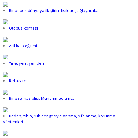
Bir bebek dünyaya ilk şiirini fısıldadı; ağlayarak…
Otobüs kornası
Acil kalp eğitimi
Yine, yeni, yeniden
Refakatçi
Bir ezel nasiplisi; Muhammed amca
Beden, zihin, ruh dengesiyle arınma, şifalanma, korunma
yöntemleri