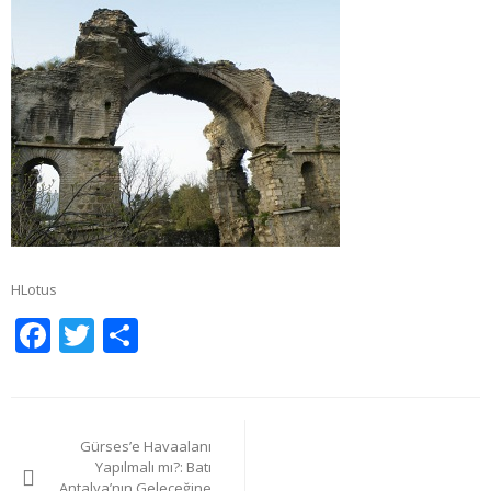
HLotus
Facebook
Twitter
Share
Yazı
Gürses’e Havaalanı
gezinmesi
Yapılmalı mı?: Batı
Antalya’nın Geleceğine