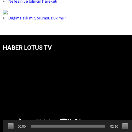
Nefesin ve bilincin hareketi
Bağımsızlık mı Sorumsuzluk mu?
HABER LOTUS TV
Video
oynatıcı
00:00
02:10