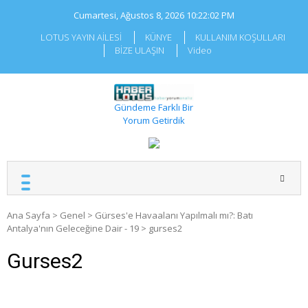
Skip
Cumartesi, Ağustos 8, 2026
10:22:02 PM
to
content
LOTUS YAYIN AİLESİ
KÜNYE
KULLANIM KOŞULLARI
BİZE ULAŞIN
Video
Gündeme Farklı Bir
Yorum Getirdik
Ana Sayfa
>
Genel
>
Gürses'e Havaalanı Yapılmalı mı?: Batı
Antalya'nın Geleceğine Dair - 19
>
gurses2
Gurses2