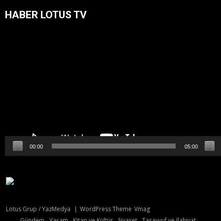
HABER LOTUS TV
Video
oynatıcı
00:00
05:00
Lotus Grup / YazMedya
|
WordPress Theme
Vmag
Gündem
Yaşam
Kitap ve Kültür
Siyaset
Tasavvuf ve İlahiyat