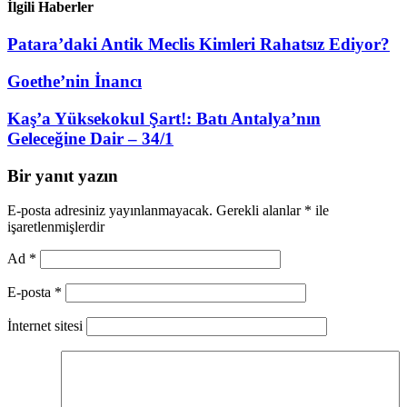
İlgili Haberler
Patara’daki Antik Meclis Kimleri Rahatsız Ediyor?
Goethe’nin İnancı
Kaş’a Yüksekokul Şart!: Batı Antalya’nın
Geleceğine Dair – 34/1
Bir yanıt yazın
E-posta adresiniz yayınlanmayacak.
Gerekli alanlar
*
ile
işaretlenmişlerdir
Ad
*
E-posta
*
İnternet sitesi