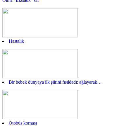
Olma “Ekstatik” Ol
Hastalık
Bir bebek dünyaya ilk şiirini fısıldadı; ağlayarak…
Otobüs kornası