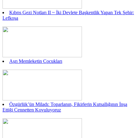
Kıbrıs Gezi Notları II ~ İki Devlete Başkentlik Yapan Tek Şehir:
Lefkoşa
Aşrı Memleketin Çocukları
Özgürlük’ün Miladı: Toparlanın, Fikirlerin Kutsallığının İnşa
Ettiği Cennetten Kovuluyoruz