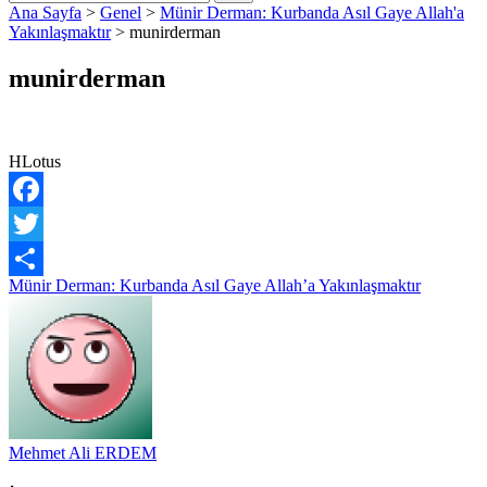
Ana Sayfa
>
Genel
>
Münir Derman: Kurbanda Asıl Gaye Allah'a
Yakınlaşmaktır
>
munirderman
munirderman
HLotus
Facebook
Twitter
Yazı
Münir Derman: Kurbanda Asıl Gaye Allah’a Yakınlaşmaktır
Share
gezinmesi
Mehmet Ali ERDEM