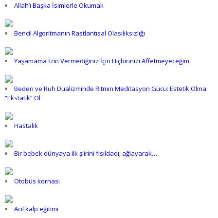
Allah’ı Başka İsimlerle Okumak
Bencil Algoritmanın Rastlantısal Olasılıksızlığı
Yaşamama İzin Vermediğiniz İçin Hiçbirinizi Affetmeyeceğim
Beden ve Ruh Düalizminde Ritmin Meditasyon Gücü: Estetik Olma
“Ekstatik” Ol
Hastalık
Bir bebek dünyaya ilk şiirini fısıldadı; ağlayarak…
Otobüs kornası
Acil kalp eğitimi