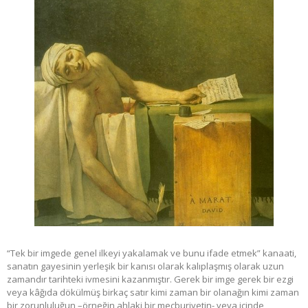
“Tek bir imgede genel ilkeyi yakalamak ve bunu ifade etmek” kanaati,
sanatın gayesinin yerleşik bir kanısı olarak kalıplaşmış olarak uzun
zamandır tarihteki ivmesini kazanmıştır. Gerek bir imge gerek bir ezgi
veya kâğıda dökülmüş birkaç satır kimi zaman bir olanağın kimi zaman
bir zorunluluğun –örneğin ahlaki bir mecburiyetin- veya içinde