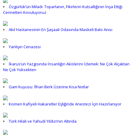
Özgürlük’ün Miladı: Toparlanın, Fikirlerin Kutsallığının İnşa Ettiği
Cennetten Kovuluyoruz
Akıl Hastanesinin En Şaşaalı Odasında Maskeli Balo Anısı
Yanlışın Cenazesi
İkarus’un Yazgısında İnsanlığın Akislerini İzlemek: Ne Çok Alçaktan
Ne Çok Yüksekten
Gam Kuyusu: İlhan Berk Üzerine Kısa Notlar
Kısmen Kafiyeli Hakaretler Eşliğinde Anestezi İçin Hazırlanıyor
Türk Hilali ve Yahudi Yıldızı’nın Altında