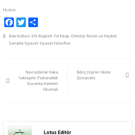
HLotus
Facebook
Twitter
Share
Batı Kültürü
Efe Baştürk
Fol Kitap
Ontoloji
Resim ve Heykel
Sanatta Siyaset
Siyaset Felsefesi
Yazı
Nevrastenik Vaka
Bilinç Dışının Yıkımı:
gezinmesi
Yaklaşımı: Psikanalitik
Şizoanaliz
Kuramla Hamlet’i
Okumak
Lotus Editör