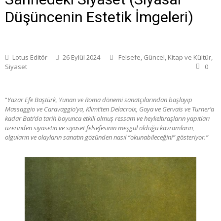
Düşüncenin Estetik İmgeleri)
Lotus Editör
26 Eylül 2024
Felsefe
,
Güncel
,
Kitap ve Kültür
,
Siyaset
0
“
Yazar Efe Baştürk, Yunan ve Roma dönemi sanatçılarından başlayıp
Massaggio ve Caravaggio’ya, Klimt’ten Delacroix, Goya ve Gervais ve Turner’a
kadar Batı’da tarih boyunca etkili olmuş ressam ve heykeltıraşların yapıtları
üzerinden siyasetin ve siyaset felsefesinin meşgul olduğu kavramların,
olguların ve olayların sanatın gözünden nasıl “okunabileceğini” gösteriyor.”