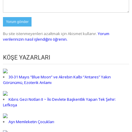
Bu site istenmeyenleri azaltmak için Akismet kullanır.
Yorum
verilerinizin nasıl işlendiğini öğrenin.
KÖŞE YAZARLARI
30-31 Mayıs “Blue Moon” ve Akrebin Kalbi “Antares” Yakın
Görünümü, Ezoterik Anlamı
Kıbrıs Gezi Notları II ~ İki Devlete Başkentlik Yapan Tek Şehir:
Lefkoşa
Aşrı Memleketin Çocukları