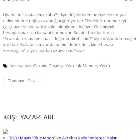
Uyandım. “Hasta kim acaba?” diye düşünürken hemşirenin beyaz
eldivenlerine doğru uzandığını görüyorum. Elindeki kronometreyi
çalıştırıyor ve bir saat vaktim olduğunu söylüyor.Geçmişimle
hesaplaşmak için bir saat sürem var. Bozdur bozdur harca...
“Artakalan zamanımı nasıl değerlendirebilirim?” diye düşünürken diğer
yandan “Bu laboratuvar da benim denek de… kime hesap
vereceğim?” diye meydan okuyorum. Yatak
Anımsamak
Geçmiş
Geçmişe Yolculuk
Memory
Öykü
Tamamını Oku
KÖŞE YAZARLARI
30-31 Mayıs “Blue Moon” ve Akrebin Kalbi “Antares” Yakın