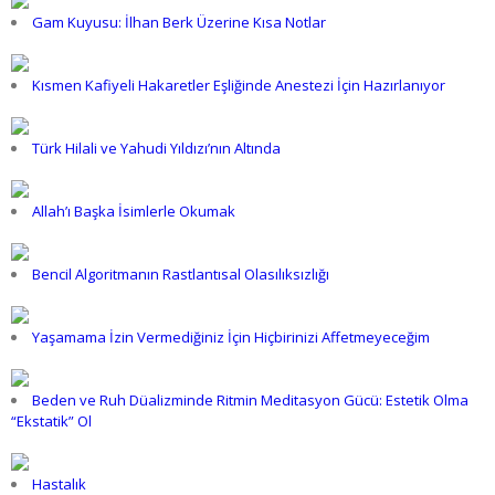
Gam Kuyusu: İlhan Berk Üzerine Kısa Notlar
Kısmen Kafiyeli Hakaretler Eşliğinde Anestezi İçin Hazırlanıyor
Türk Hilali ve Yahudi Yıldızı’nın Altında
Allah’ı Başka İsimlerle Okumak
Bencil Algoritmanın Rastlantısal Olasılıksızlığı
Yaşamama İzin Vermediğiniz İçin Hiçbirinizi Affetmeyeceğim
Beden ve Ruh Düalizminde Ritmin Meditasyon Gücü: Estetik Olma
“Ekstatik” Ol
Hastalık