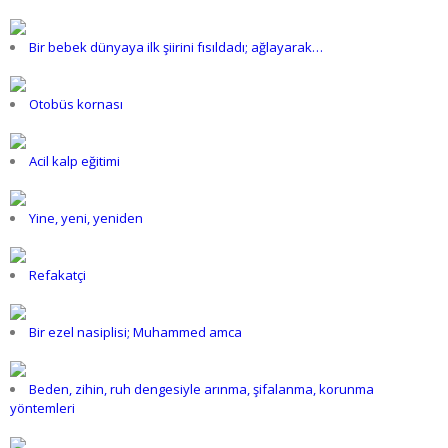
Bir bebek dünyaya ilk şiirini fısıldadı; ağlayarak…
Otobüs kornası
Acil kalp eğitimi
Yine, yeni, yeniden
Refakatçi
Bir ezel nasiplisi; Muhammed amca
Beden, zihin, ruh dengesiyle arınma, şifalanma, korunma
yöntemleri