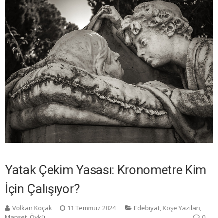
Yatak Çekim Yasası: Kronometre Kim
İçin Çalışıyor?
Volkan Koçak
11 Temmuz 2024
Edebiyat
,
Köşe Yazıları
,
Manşet
,
Öykü
0