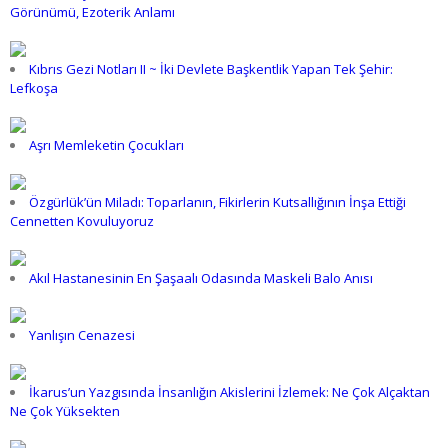
Görünümü, Ezoterik Anlamı
Kıbrıs Gezi Notları II ~ İki Devlete Başkentlik Yapan Tek Şehir:
Lefkoşa
Aşrı Memleketin Çocukları
Özgürlük’ün Miladı: Toparlanın, Fikirlerin Kutsallığının İnşa Ettiği
Cennetten Kovuluyoruz
Akıl Hastanesinin En Şaşaalı Odasında Maskeli Balo Anısı
Yanlışın Cenazesi
İkarus’un Yazgısında İnsanlığın Akislerini İzlemek: Ne Çok Alçaktan
Ne Çok Yüksekten