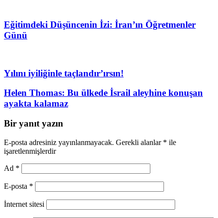
Eğitimdeki Düşüncenin İzi: İran’ın Öğretmenler
Günü
Yılını iyiliğinle taçlandır’ırsın!
Helen Thomas: Bu ülkede İsrail aleyhine konuşan
ayakta kalamaz
Bir yanıt yazın
E-posta adresiniz yayınlanmayacak.
Gerekli alanlar
*
ile
işaretlenmişlerdir
Ad
*
E-posta
*
İnternet sitesi