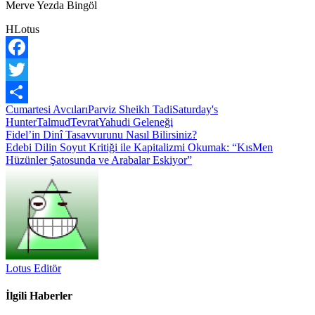
Merve Yezda Bingöl
HLotus
Facebook
Twitter
Cumartesi Avcıları
Parviz Sheikh Tadi
Saturday's
Share
Hunter
Talmud
Tevrat
Yahudi Geleneği
Yazı
Fidel’in Dinî Tasavvurunu Nasıl Bilirsiniz?
Edebi Dilin Soyut Kritiği ile Kapitalizmi Okumak: “KısMen
gezinmesi
Hüzünler Şatosunda ve Arabalar Eskiyor”
Lotus Editör
İlgili Haberler