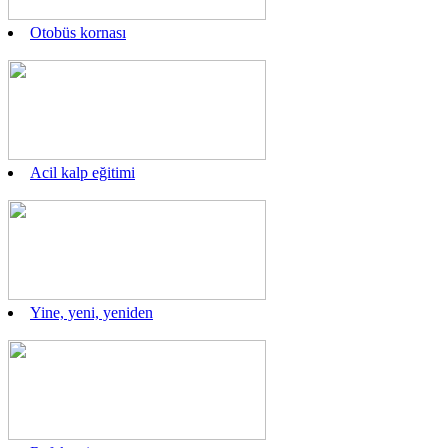
Otobüs kornası
Acil kalp eğitimi
Yine, yeni, yeniden