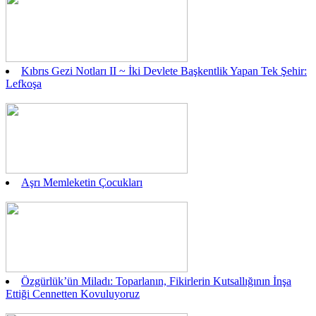
Kıbrıs Gezi Notları II ~ İki Devlete Başkentlik Yapan Tek Şehir:
Lefkoşa
Aşrı Memleketin Çocukları
Özgürlük’ün Miladı: Toparlanın, Fikirlerin Kutsallığının İnşa
Ettiği Cennetten Kovuluyoruz