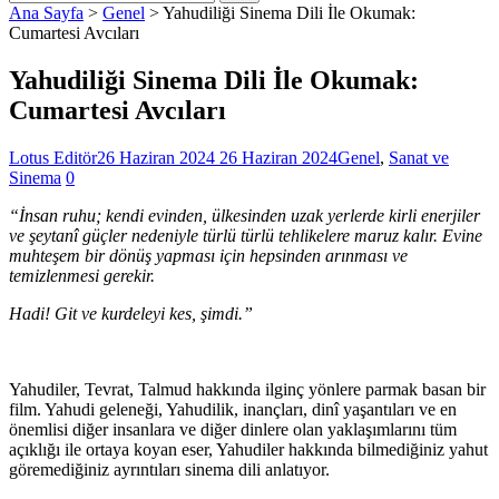
Ana Sayfa
>
Genel
>
Yahudiliği Sinema Dili İle Okumak:
Cumartesi Avcıları
Yahudiliği Sinema Dili İle Okumak:
Cumartesi Avcıları
Lotus Editör
26 Haziran 2024
26 Haziran 2024
Genel
,
Sanat ve
Sinema
0
“İnsan ruhu; kendi evinden, ülkesinden uzak yerlerde kirli enerjiler
ve şeytanî güçler nedeniyle türlü türlü tehlikelere maruz kalır. Evine
muhteşem bir dönüş yapması için hepsinden arınması ve
temizlenmesi gerekir.
Hadi! Git ve kurdeleyi kes, şimdi.”
Yahudiler, Tevrat, Talmud hakkında ilginç yönlere parmak basan bir
film. Yahudi geleneği, Yahudilik, inançları, dinî yaşantıları ve en
önemlisi diğer insanlara ve diğer dinlere olan yaklaşımlarını tüm
açıklığı ile ortaya koyan eser, Yahudiler hakkında bilmediğiniz yahut
göremediğiniz ayrıntıları sinema dili anlatıyor.