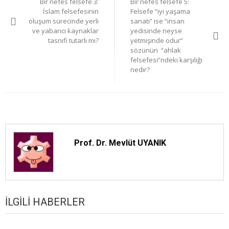
Bir nefes felsefe 3:
Bir nefes felsefe 5:
gezinmesi
İslam felsefesinin
Felsefe “iyi yaşama
oluşum sürecinde yerli
sanatı” ise “insan
ve yabancı kaynaklar
yedisinde neyse
tasnifi tutarlı mı?
yetmişinde odur”
sözünün “ahlak
felsefesi”ndeki karşılığı
nedir?
Prof. Dr. Mevlüt UYANIK
İLGILI HABERLER