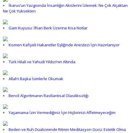
İkarus’un Yazgısında İnsanlığın Akislerini İzlemek: Ne Çok Alçaktan
Ne Çok Yüksekten
Gam Kuyusu: İlhan Berk Üzerine Kısa Notlar
Kısmen Kafiyeli Hakaretler Eşliğinde Anestezi İçin Hazırlanıyor
Türk Hilali ve Yahudi Yıldızı’nın Altında
Allah’ı Başka İsimlerle Okumak
Bencil Algoritmanın Rastlantısal Olasılıksızlığı
Yaşamama İzin Vermediğiniz İçin Hiçbirinizi Affetmeyeceğim
Beden ve Ruh Düalizminde Ritmin Meditasyon Gücü: Estetik Olma