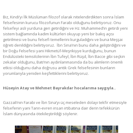
Biz, Kindi’yi İlk Müslüman filozof olarak nitelendirdikten sonra İslam
felsefesinin kurucu filozofunun Farabi olduğunu belirtiyoruz. Onu
felsefeyi asli yurduna geri getirdiğini ve Hz. Muhammed’in getirdi yeni
sistem bağlamında kadim kültürleri okuyup yeni bir bakış açısı
getirilmesi ve bunu felsefi temellerini kurguladığını ve buna Meşşai
öğreti denildiğini belirtiyoruz. İbn Sina’nın bunu daha geliştirdiğini ve
bir Doğu Felsefesi yani Hikmetü’l-Meşrikiyye kurduğunu, bunun
Endülüsteki temsilcilerinin İbn Tufeyl, İbn Rüşd, İbn Bacce gibi seçkin
zekalar olduğunu, Batı’nın aydınlanmasında da bu alimlerin önemli
etkisi olduğunu daha doğrusu antik Grek felsefesinin bunların
yorumlarıyla yeniden keşfettiklerini belirtiyoruz.
Hüseyin Atay ve Mehmet Bayrakdar hocalarıma saygıyla..
Gazzali’nin Farabi ve İbn Sina’yı üç meseleden dolayı tekfir etmesiyle
felsefenin yani Tanrı-evren insan irtibatına dair derin tefekkürün
İslam dünyasında ötekileştirildiği söylenir.