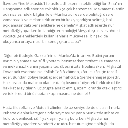
İlaveten Yine Makasidu’l-felasife adlı eserinin tekfir ettiği İbn Sina’nın
Danişname adlı eserine çok oldukça çok benzemesi, Makamatü’l-arifin
adlı risalesindeki bilgiler ile el-Munkız adlı eserde belirttiği üzere
zamansızlık ve mekansızlık an’ını bir kez yaşadığını belirttiği hali
açıklamasındaki benzerliklere ne demeli? Mişkat adlı eserde nur
metafiziği yaparken kullandığı terminolojiyi Meşşai, işraki ve vahdeti
vücutçu geleneklerdeki kullanılanlarla mukayeseli bir şekilde
okuyunca ortaya nasıl bir sonuç çıkar acaba?
Diğer bir ifadeyle Gazzali’nin el-Munkız’da irfani ve Batinî yorum
ayrımını yapması ve sûfî yöntemi benimserken “ittihat” ile zamansız
ve mekansızlık anını yaşama tecrübesini tutarlı bulmazken, Mişkatül
Envar adlı eserinde ise “Allah Teâlâ zâtında, zâtı ile, zâtı için tecellî
eder. Bundan dolayı hicab (perde) mahcuba (perdelenmişe) göredir.
Halk arasında mahcub olanlar da üç kısımdır” diyerek farklı bir dil ile
hakikat arayıcılarını üç grupta analiz etmiş, azami oranda ötekileştirici
ve tekfir edici bir üsluptan kaçınmasına ne demeli?
Hatta filozofları ve Mutezili alimleri de az seviyede de olsa sırf nurla
irtibatta olanlar kategorisinde sayması bir yana Munkız’da ittihat ve
hululcu denilecek sûfî yaklaşımı yanlış bulurken Mişkat’ta nur
metafiziği yaparken vahdet/i vucudcu bir tutum içinde olduğu da