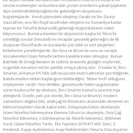
tarzda incelemişler ve bunlara dair çözüm önerilerini şukuk/şüpheler
diye isimlendirilebileceğimiz bir geleneğinin oluşumunu
başlatmışlardır. Kendi içlerindeki eleştiriyi, Farabi ve İbn Sina’yı
Gazzali’nin, onu İbn Rüşd tarafından eleştirisi ve Osmanlıya kadar
taşınan bir Tehafüt (tutarsızlık) geleneği oluşturduklarını zaten
biliyorsunuz. Bunlara ilaveten bir düşünürün başka bir filozofa
yönelttiği sorular (hevamil) ve cevaplar (şevamil) geleneğini de ilk
oluşturan filozoflardır ve buralarda çok ciddi ve sert eleştirileri
birbirlerine yöneltmişlerdir. İbn Sina ve Biruni ile soru ve cevaplı
müzakereleri İslam felsefe tarihini klasiklerinden olmuştur. Bunun
Batı’daki ilk örneği Newton ile Leibniz arasında geçtiğini söylersek,
özgünlük meselesi net bir şekilde ortaya çıkmış olur. O kadar ki, İbn-i
Sina’nın, el-Kanun Fi’t-Tıbb adlı muazzam eseri Latince’ye çevrildiğinde,
Batıda modern tıbbın başlangıcını tetiklediğini, “tıbbın İncil’i olduğunu
söyleyenler vardır. Yine Hintliler, günümüzde halen uygulamaları
süren koskoca bir tıp ekolünü, İbn-i Sina’nın Kanun’u üzerine inşa
etmişlerdi. Özetle, pek çok otorite, İbn-i Sina ve Biruni’yi, modern
zamanların değilse bile, antikçağ ile Rönesans arasındaki dönemin en
bilimsel beyinleri olarak kabul eder. Dolayısıyla bütün akımlarıyla
İslam felsefesi bilinmeyince Etienne Gilson’un deyimiyle, Orta Çağ
felsefesi bilinemez, o bilinmeyince de felsefe bilinemez. (Mehmet
Vural, İslam Felsefesi Tarihi, Elis Yayınevi 2019:477-493, Starr, S.
Frederick. Kayıp Aydınlanma: Arap Fetihlerinden Timur’a Orta Asya’nın