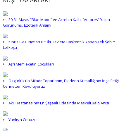
KÖŞE YAZARLARI
30-31 Mayıs “Blue Moon” ve Akrebin Kalbi “Antares” Yakın
Görünümü, Ezoterik Anlamı
Kıbrıs Gezi Notları II ~ İki Devlete Başkentlik Yapan Tek Şehir:
Lefkoşa
Aşrı Memleketin Çocukları
Özgürlük’ün Miladı: Toparlanın, Fikirlerin Kutsallığının İnşa Ettiği
Cennetten Kovuluyoruz
Akıl Hastanesinin En Şaşaalı Odasında Maskeli Balo Anısı
Yanlışın Cenazesi