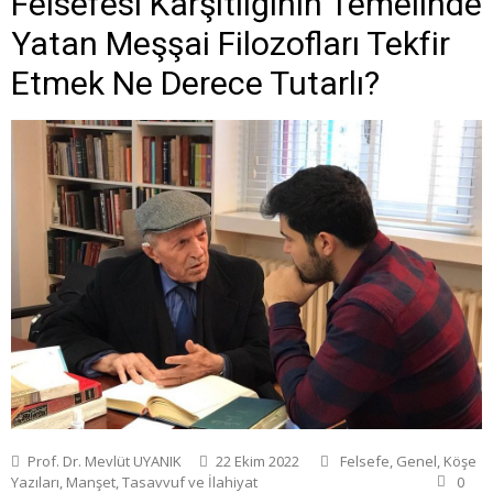
Felsefesi Karşıtlığının Temelinde
Yatan Meşşai Filozofları Tekfir
Etmek Ne Derece Tutarlı?
Prof. Dr. Mevlüt UYANIK
22 Ekim 2022
Felsefe
,
Genel
,
Köşe
Yazıları
,
Manşet
,
Tasavvuf ve İlahiyat
0