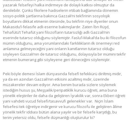
yazarak felsefeyi halka indirmeye de dolaylı katkısı olmuştur da
denilebilir. Çünkü fikirlere hadiselerin irtibatı bağlamında dönemin
sosyo-politik şartlarına bakınca Gazzali’ni tekfirinin sosyolojik
boyutlarını dikkat etmenin ötesinde, bu tekfirin niye diyenler onun
Makasidu’l-felasife adlı eserine bakmışlardır. Zaten İbn Rüşd,
Tehafütü’t Tehafüt yani filozofların tutarsızlığı adlı Gazzali’nin
eserinde tutarsız olduğunu söylemiştir. Faslu’l-Makal’da bu iki filozofun
mümin olduğunu, ama yorumlarındaki farklılıkların ilk önermeyi red
anlamına gelmeyeceğini yani onların kanıtlarının tutarsız olduğu
söyleyen Gazzali’nin de tutarsız olduğunu, dolayısıyla bir mümini tekfir
etmenin bumerang gibi söyleyene geri döneceğini söylemiştir.
Peki böyle demesi İslam dünyasında felsefi tefekkürü diriltmiş midir,
ya da en azından Gazzali’nin etkisini azaltmış mıdır, üzerinde
müzakereler devam ediyor. Ama benim burada sizlere söylemek
istediğim husus şu, Meşşailik/peripatiklik kurucu öğreti, ama buna
yönelik eleştiriler ile daha da geliştiren İşrakilik var, sonra Ekberi öğreti
yani vahdeti vucud felsefi/tasavvufi gelenekler var. Niçin İslam
felsefesi tek öğretiye indirgenir ve kurucu filozofu ile geliştiren âlime
yönelik tekfir iddiası bütün alana yayılır ve bir felsefe karşıtlığı, bu
terim yetersiz oldu, felsefe düşmanlığı oluşturulur ki?