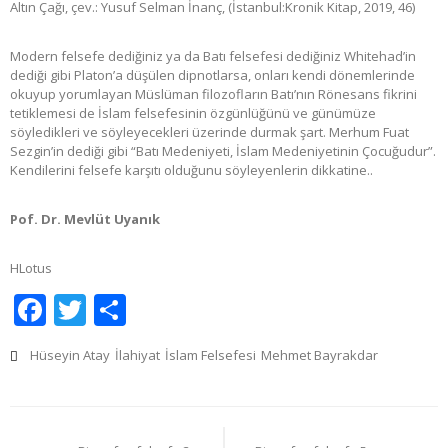
Altın Çağı, çev.: Yusuf Selman İnanç, (İstanbul:Kronik Kitap, 2019, 46)
Modern felsefe dediğiniz ya da Batı felsefesi dediğiniz Whitehad’in
dediği gibi Platon’a düşülen dipnotlarsa, onları kendi dönemlerinde
okuyup yorumlayan Müslüman filozofların Batı’nın Rönesans fikrini
tetiklemesi de İslam felsefesinin özgünlüğünü ve günümüze
söyledikleri ve söyleyecekleri üzerinde durmak şart. Merhum Fuat
Sezgin’in dediği gibi “Batı Medeniyeti, İslam Medeniyetinin Çocuğudur”.
Kendilerini felsefe karşıtı olduğunu söyleyenlerin dikkatine..
Pof. Dr. Mevlüt Uyanık
HLotus
Facebook
Twitter
Share
Hüseyin Atay
İlahiyat
İslam Felsefesi
Mehmet Bayrakdar
Yazı