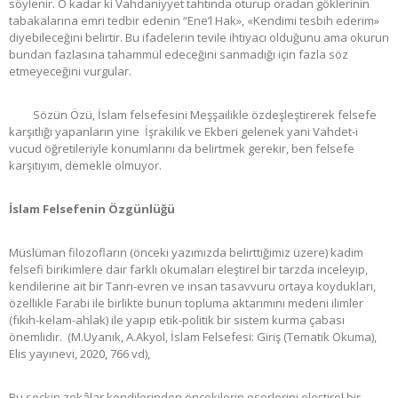
söylenir. O kadar ki Vahdaniyyet tahtında oturup oradan göklerinin
tabakalarına emri tedbir edenin “Ene’l Hak», «Kendimi tesbih ederim»
diyebileceğini belirtir. Bu ifadelerin tevile ihtiyacı olduğunu ama okurun
bundan fazlasına tahammül edeceğini sanmadığı için fazla söz
etmeyeceğini vurgular.
Sözün Özü, İslam felsefesini Meşşailikle özdeşleştirerek felsefe
karşıtlığı yapanların yine İşrakilik ve Ekberi gelenek yani Vahdet-i
vucud öğretileriyle konumlarını da belirtmek gerekir, ben felsefe
karşıtıyım, demekle olmuyor.
İslam Felsefenin Özgünlüğü
Müslüman filozofların (önceki yazımızda belirttiğimiz üzere) kadim
felsefi birikimlere dair farklı okumaları eleştirel bir tarzda inceleyip,
kendilerine ait bir Tanrı-evren ve insan tasavvuru ortaya koydukları,
özellikle Farabi ile birlikte bunun topluma aktarımını medeni ilimler
(fıkıh-kelam-ahlak) ile yapıp etik-politik bir sistem kurma çabası
önemlidir. (M.Uyanık, A.Akyol, İslam Felsefesi: Giriş (Tematik Okuma),
Elis yayınevi, 2020, 766 vd),
Bu seçkin zekâlar kendilerinden öncekilerin eserlerini eleştirel bir