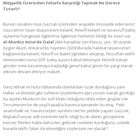
Meşşailik Üzerinden Felsefe Karşıtlığı Yapmak Ne Derece
Tutarlı?
Bunun cevabını niye Gazzali üzerinden arayalım müsaade ederseniz:
Gazzali’nin İslam düşüncesini kelamî, felsefî kelamî ve tasavvufî bakış
açılarının hangisiyle ilgilenirse ilgilensin herkesin bildiği bir eseri var.
e
l-Munkız mine’de-Dalal
(Aklı Karışıklar İçin Klavuz, çev.: M.Uyanık-
Aygün Akyol, Ankara:Elis Yayınevi 2020) Burada hakikat tasavvurları
bağlamında kelamî, felsefî ve Batinî öğretileri eleştirip, filozofları tekfir
etmesinden sona Sûfî bakış açısını kabul etmesiyle felsefe karşıtı
görüler ivme kazanmaya başladığı genel kabul gören bir yargı olarak
etkisini devam ettiriyor malum.
Gerçi ittihat ve hulul iddiasında olanlardan uzak durduğunu yani
Hallac ve Bistami gibi sufilerin söylemlerini aşırı yorum olarak gördüğü
bu açıdan Munkız’ın bir sufi kitabı olduğunu iddia eden gruplar var.
Tercümesini bir de yeşil kapakla basınca tamamdır bu imaj. Peki
avam/halk ve havas/seçkin ayrımını net bir şekilde yapan Gazzali,
Mişkatü’l-envar adlı eserinde tekfir ettiği bu iki alimin görüşlerine
benzer fikirleri hatta daha ileri gidecek cümleler kurduğunu, üstelik
burada tekfir falan da etmediğini söylersem ne olacak?