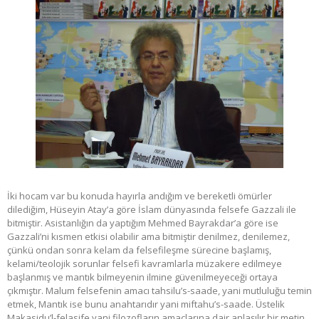
İki hocam var bu konuda hayırla andığım ve bereketli ömürler
dilediğim, Hüseyin Atay’a göre İslam dünyasında felsefe Gazzali ile
bitmiştir. Asistanlığın da yaptığım Mehmed Bayrakdar’a göre ise
Gazzali’ni kısmen etkisi olabilir ama bitmiştir denilmez, denilemez,
çünkü ondan sonra kelam da felsefileşme sürecine başlamış,
kelami/teolojik sorunlar felsefi kavramlarla müzakere edilmeye
başlanmış ve mantık bilmeyenin ilmine güvenilmeyeceği ortaya
çıkmıştır. Malum felsefenin amacı tahsilu’s-saade, yani mutluluğu temin
etmek, Mantık ise bunu anahtarıdır yani miftahu’s-saade. Üstelik
Makasidu’l-felasife yani filozofların amaçlarına dair anlaşılır bir metin