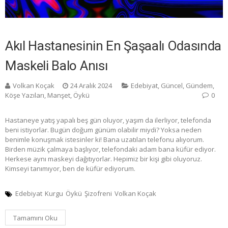
Akıl Hastanesinin En Şaşaalı Odasında
Maskeli Balo Anısı
Volkan Koçak
24 Aralık 2024
Edebiyat
,
Güncel
,
Gündem
,
Köşe Yazıları
,
Manşet
,
Öykü
0
Hastaneye yatış yapalı beş gün oluyor, yaşım da ilerliyor, telefonda
beni istiyorlar. Bugün doğum günüm olabilir miydi? Yoksa neden
benimle konuşmak istesinler ki! Bana uzatılan telefonu alıyorum.
Birden müzik çalmaya başlıyor, telefondaki adam bana küfür ediyor.
Herkese aynı maskeyi dağıtıyorlar. Hepimiz bir kişi gibi oluyoruz.
Kimseyi tanımıyor, ben de küfür ediyorum.
Edebiyat
Kurgu
Öykü
Şizofreni
Volkan Koçak
Tamamını Oku