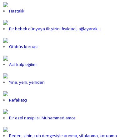
Hastalık
Bir bebek dünyaya ilk şiirini fısıldadı; ağlayarak…
Otobüs kornası
Acil kalp eğitimi
Yine, yeni, yeniden
Refakatçi
Bir ezel nasiplisi; Muhammed amca
Beden, zihin, ruh dengesiyle arınma, şifalanma, korunma