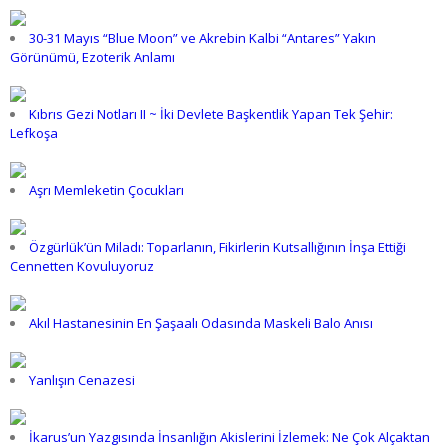
30-31 Mayıs “Blue Moon” ve Akrebin Kalbi “Antares” Yakın
Görünümü, Ezoterik Anlamı
Kıbrıs Gezi Notları II ~ İki Devlete Başkentlik Yapan Tek Şehir:
Lefkoşa
Aşrı Memleketin Çocukları
Özgürlük’ün Miladı: Toparlanın, Fikirlerin Kutsallığının İnşa Ettiği
Cennetten Kovuluyoruz
Akıl Hastanesinin En Şaşaalı Odasında Maskeli Balo Anısı
Yanlışın Cenazesi
İkarus’un Yazgısında İnsanlığın Akislerini İzlemek: Ne Çok Alçaktan