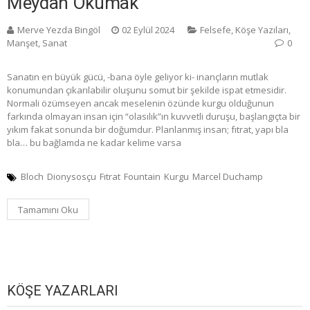
Meydan Okumak
Merve Yezda Bingöl
02 Eylül 2024
Felsefe
,
Köşe Yazıları
,
Manşet
,
Sanat
0
Sanatın en büyük gücü, -bana öyle geliyor ki- inançların mutlak
konumundan çıkarılabilir oluşunu somut bir şekilde ispat etmesidir.
Normali özümseyen ancak meselenin özünde kurgu olduğunun
farkında olmayan insan için “olasılık”ın kuvvetli duruşu, başlangıçta bir
yıkım fakat sonunda bir doğumdur. Planlanmış insan; fıtrat, yapı bla
bla… bu bağlamda ne kadar kelime varsa
Bloch
Dionysosçu
Fıtrat
Fountain
Kurgu
Marcel Duchamp
Tamamını Oku
KÖŞE YAZARLARI