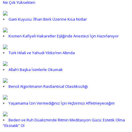
Ne Çok Yüksekten
Gam Kuyusu: İlhan Berk Üzerine Kısa Notlar
Kısmen Kafiyeli Hakaretler Eşliğinde Anestezi İçin Hazırlanıyor
Türk Hilali ve Yahudi Yıldızı’nın Altında
Allah’ı Başka İsimlerle Okumak
Bencil Algoritmanın Rastlantısal Olasılıksızlığı
Yaşamama İzin Vermediğiniz İçin Hiçbirinizi Affetmeyeceğim
Beden ve Ruh Düalizminde Ritmin Meditasyon Gücü: Estetik Olma
“Ekstatik” Ol