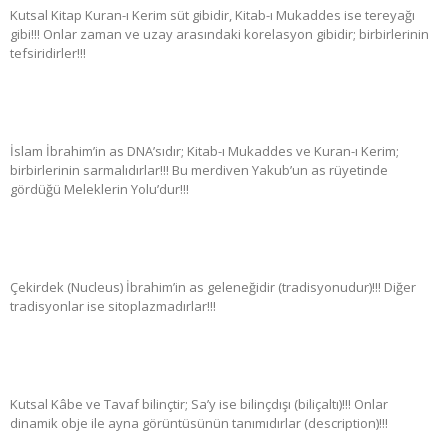
Kutsal Kitap Kuran-ı Kerim süt gibidir, Kitab-ı Mukaddes ise tereyağı
gibi!!! Onlar zaman ve uzay arasındaki korelasyon gibidir; birbirlerinin
tefsiridirler!!!
İslam İbrahim’in as DNA’sıdır; Kitab-ı Mukaddes ve Kuran-ı Kerim;
birbirlerinin sarmalıdırlar!!! Bu merdiven Yakub’un as rüyetinde
gördüğü Meleklerin Yolu’dur!!!
Çekirdek (Nucleus) İbrahim’in as geleneğidir (tradisyonudur)!!! Diğer
tradisyonlar ise sitoplazmadırlar!!!
Kutsal Kâbe ve Tavaf bilinçtir; Sa’y ise bilinçdışı (biliçaltı)!!! Onlar
dinamik obje ile ayna görüntüsünün tanımıdırlar (description)!!!