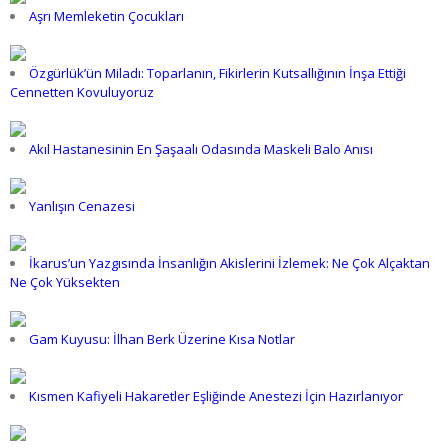
Aşrı Memleketin Çocukları
Özgürlük’ün Miladı: Toparlanın, Fikirlerin Kutsallığının İnşa Ettiği
Cennetten Kovuluyoruz
Akıl Hastanesinin En Şaşaalı Odasında Maskeli Balo Anısı
Yanlışın Cenazesi
İkarus’un Yazgısında İnsanlığın Akislerini İzlemek: Ne Çok Alçaktan
Ne Çok Yüksekten
Gam Kuyusu: İlhan Berk Üzerine Kısa Notlar
Kısmen Kafiyeli Hakaretler Eşliğinde Anestezi İçin Hazırlanıyor