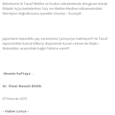
Bilmelisiniz ki Tavaf Mekke ve Kudüs istikametinde döngüsel olarak
Ekliptik Açı’yı betimlerken Sa’y ise Mekke-Medine istikametindeki
Meridyen doğrultusunu işaretler (Güney – Kuzey)!!!
Japonların tepsideki çay seremonisi Çanoyu’yu hatırlayın!!! Ve Tavaf
tepsisindeki Kutsal Kâbe’yi düşünerek Kuran-ı Kerim ile Kitab-ı
Mukaddes arasındaki bağın farkına varın!!!
devamı haftaya …
Dr. Ömer Nasuhi Bildik
07 Haziran 2015
– Haber Lotus –