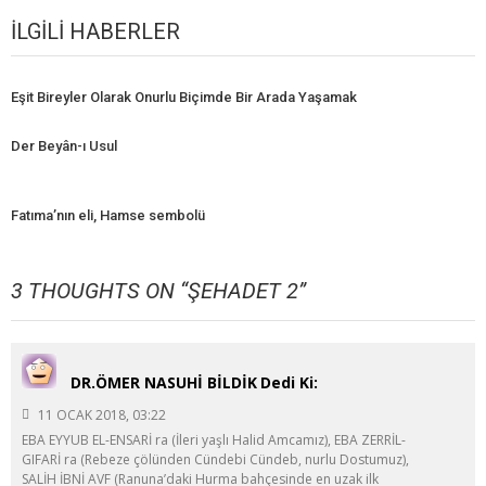
İLGILI HABERLER
Eşit Bireyler Olarak Onurlu Biçimde Bir Arada Yaşamak
Der Beyân-ı Usul
Fatıma’nın eli, Hamse sembolü
3 THOUGHTS ON “
ŞEHADET 2
”
DR.ÖMER NASUHİ BİLDİK
Dedi Ki:
11 OCAK 2018, 03:22
EBA EYYUB EL-ENSARİ ra (İleri yaşlı Halid Amcamız), EBA ZERRİL-
GIFARİ ra (Rebeze çölünden Cündebi Cündeb, nurlu Dostumuz),
SALİH İBNİ AVF (Ranuna’daki Hurma bahçesinde en uzak ilk