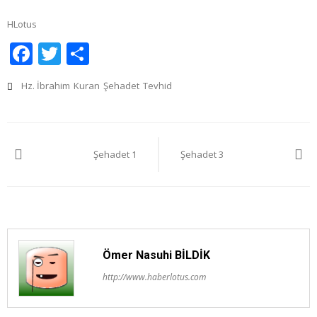
HLotus
Facebook
Twitter
Share
Hz. İbrahim
Kuran
Şehadet
Tevhid
Yazı
Şehadet 1
Şehadet 3
gezinmesi
Ömer Nasuhi BİLDİK
http://www.haberlotus.com