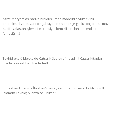
Azize Meryem as harika bir Müslüman modelidir; yüksek bir
entelektüel ve duyarlı bir şahsiyettir!!! Menekşe gözlü, başörtülü, mavi
kadife atlastan işlemeli elbisesiyle kemikli bir Hanımefendidir
Anneciğim:)
Tevhid ekolü Mekke’de Kutsal Kâbe etrafındadır!!! Kutsal Kitaplar
orada bize rehberlik ederler!!!
Ruhsal aydınlanma İbrahim’in as ayakizinde bir Tevhid eğitimidir!!!
İslamda Tevhid; Allah’ta cc Birliktir!!!