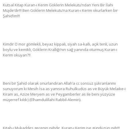
Kutsal Kitap Kuran-ı Kerim Göklerin Melekutu’ndan Yeni Bir İlahi
Müjde’dir!!! Ben Göklerin Melekutu’na Kuran-ı Kerim okurlarken bir
Şahid’im!!!
Kimdir O mor gömlekli, beyaz kippalı, siyah sa-kallı, açık tenli, uzun
boylu ve kemikli, Göklerin Krallığı’nın sağ yanında oturmuş Kuran-ı
Kerim okuyan?!!
Beni bir Şahid olarak onurlandıran Allah’a cc sonsuz şükranlarımı
sunuyorum ki Mesih İsa as yanısıra Ruhulkudüs as ve Büyük Melaike-i
Kiram as, Azize Meryem as ve Peygamberler as ile beni yüzyüze
müşerref kıldı:) (Elhamdulillahi Rabbil-Alemin).
Kitab-ı Mukaddes gecenin ışığıdır, Kuran-ı Kerim ise gündüzün ışığı!!!