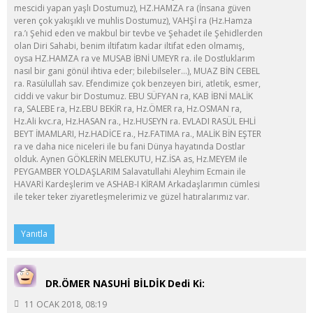
mescidi yapan yaşlı Dostumuz), HZ.HAMZA ra (İnsana güven
veren çok yakışıklı ve muhlis Dostumuz), VAHŞİ ra (Hz.Hamza
ra.’ı Şehid eden ve makbul bir tevbe ve Şehadet ile Şehidlerden
olan Diri Sahabi, benim iltifatım kadar iltifat eden olmamış,
oysa HZ.HAMZA ra ve MUSAB İBNİ UMEYR ra. ile Dostluklarım
nasıl bir gani gönül ihtiva eder; bilebilseler…), MUAZ BİN CEBEL
ra. Rasülullah sav. Efendimize çok benzeyen biri, atletik, esmer,
ciddi ve vakur bir Dostumuz. EBU SÜFYAN ra, KAB İBNİ MALİK
ra, SALEBE ra, Hz.EBU BEKİR ra, Hz.ÖMER ra, Hz.OSMAN ra,
Hz.Ali kvc.ra, Hz.HASAN ra., Hz.HUSEYN ra. EVLADI RASÜL EHLİ
BEYT İMAMLARI, Hz.HADİCE ra., Hz.FATIMA ra., MALİK BİN EŞTER
ra ve daha nice niceleri ile bu fani Dünya hayatında Dostlar
olduk. Aynen GÖKLERİN MELEKUTU, HZ.İSA as, Hz.MEYEM ile
PEYGAMBER YOLDAŞLARIM Salavatullahi Aleyhim Ecmain ile
HAVARİ Kardeşlerim ve ASHAB-I KİRAM Arkadaşlarımın cümlesi
ile teker teker ziyaretleşmelerimiz ve güzel hatıralarımız var.
Yanıtla
DR.ÖMER NASUHİ BİLDİK
Dedi Ki:
11 OCAK 2018, 08:19