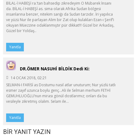
BİLAL-İ HABEŞİ ra.’tan bahsedip zikredeyim O Mübarek İnsanı
da. BİLAL-İ HABEŞİ as. sima olarak Afrika Sudan bölgesi
insanlarına benzer, nitekim sarığı da Sudan tarzıdır. İri yapılıca
ve yüzü Nur ile parlayan Alim bir Zat olup kulakları Ezan-ı Şerif’i
okuyan Müezzine odaklanmıştır pür dikkat!!! Güzel bir Arkadaş,
Güzel bir Yoldaş..
Yanıtla
DR.ÖMER NASUHİ BİLDİK
Dedi Ki:
14 OCAK 2018, 02:21
SELMAN-I FARİSİ as Dostumu nasıl atlar unuturum; Nur yüzlü tatlı
esmer zayıf uzunca boylu genç…Ali ile Selman merhum FETHİ
GEMUHLUOĞLU’nun mirası gönül dostlarımız; onları da bu
vesileyle zikretmiş olalım. Selam ile…
Yanıtla
BIR YANIT YAZIN