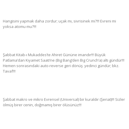
Hangisini yapmak daha zordur; uçak mı, sivrisinek mi?!!! Evreni mi
yoksa atomu mu?!!!
Şabbat Kitab-ı Mukaddes’te Ahiret Gününe imandır!!! Büyük
Patlama’dan Kıyamet Saati’ne (Big Bang’den Big Crunch’a) altı gündür!!!
Hemen sonrasındaki auto-reverse geri dönüş yedinci gündür; bkz.
Tavaf!!!
Şabbat makro ve mikro Evrensel (Universal) bir kuraldır (Şeriat)!!! Sizler
ölmüş birer cenin, doğmamış birer ölüsünüz!!!