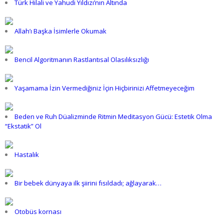
Türk Hilali ve Yahudi Yıldızı’nın Altında
Allah’ı Başka İsimlerle Okumak
Bencil Algoritmanın Rastlantısal Olasılıksızlığı
Yaşamama İzin Vermediğiniz İçin Hiçbirinizi Affetmeyeceğim
Beden ve Ruh Düalizminde Ritmin Meditasyon Gücü: Estetik Olma
“Ekstatik” Ol
Hastalık
Bir bebek dünyaya ilk şiirini fısıldadı; ağlayarak…
Otobüs kornası