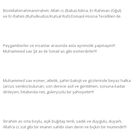
Bismillahirrahmanirrahim: Allah cc (Baba) Adına; Er-Rahman (Oğul)
ve Er-Rahim (Ruhulkudüs/Kutsal Ruh) Esmaül-Hüsna Tecellileri ile.
Peygamberler ve insanlar arasında asla ayrımcılık yapmayın!!!
Muhammed sav Şit as ile İsmail as gibi esmerdirler!!!
Muhammed sav esmer, atletik, şahin bakışlı ve gözlerinde beyaz halka
(arcus senilis) bulunan, son derece asil ve gentilmen, sonuna kadar
dinleyen, hitabında net, güleryüzlü bir şahsiyettir!!!
İbrahim as orta boylu, açık buğday tenli, sadık ve duygulu, duyarlı,
Allah’a cc süt gibi bir imanın sahibi olan derin ve bıçkın bir mümindir!!!