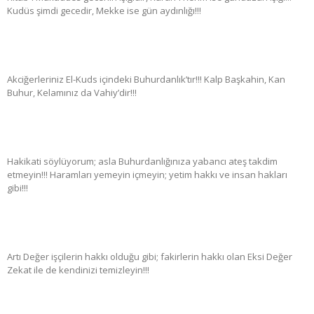
Kudüs şimdi gecedir, Mekke ise gün aydınlığı!!!
Akciğerleriniz El-Kuds içindeki Buhurdanlık’tır!!! Kalp Başkahin, Kan
Buhur, Kelamınız da Vahiy’dir!!!
Hakikati söylüyorum; asla Buhurdanlığınıza yabancı ateş takdim
etmeyin!!! Haramları yemeyin içmeyin; yetim hakkı ve insan hakları
gibi!!!
Artı Değer işçilerin hakkı olduğu gibi; fakirlerin hakkı olan Eksi Değer
Zekat ile de kendinizi temizleyin!!!