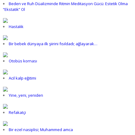
Beden ve Ruh Düalizminde Ritmin Meditasyon Gücü: Estetik Olma
“Ekstatik” Ol
Hastalık
Bir bebek dünyaya ilk şiirini fısıldadı; ağlayarak…
Otobüs kornası
Acil kalp eğitimi
Yine, yeni, yeniden
Refakatçi
Bir ezel nasiplisi; Muhammed amca