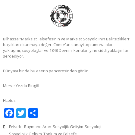
Bilhassa “Marksist Felsefesinin ve Marksist Sosyolojinin Belirsizlikleri”
başlıkları okunmaya değer. Comte’un sanayi toplumuna olan
yaklaşımı, sosyologlar ve 1848 Devrimi konuları yine ciddi yaklaşımlar
serdediyor.
Dünyayı bir de bu eserin penceresinden görün.
Merve Yezda Bingöl
HLotus
Facebook
Twitter
Share
Felsefe
Raymond Aron
Sosyoljik Gelişim
Sosyoloji
Sosyolojik Gelişim
Toplum ve Felsefe