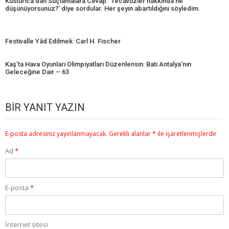
Kusturica’dan Suçlamalara Cevap: ‘Tecavüzler hakkında ne
düşünüyorsunuz?’ diye sordular. Her şeyin abartıldığını söyledim.
Festivalle Yâd Edilmek: Carl H. Fischer
Kaş’ta Hava Oyunları Olimpiyatları Düzenlensin: Batı Antalya’nın
Geleceğine Dair – 63
BIR YANIT YAZIN
E-posta adresiniz yayınlanmayacak.
Gerekli alanlar
*
ile işaretlenmişlerdir
Ad
*
E-posta
*
İnternet sitesi