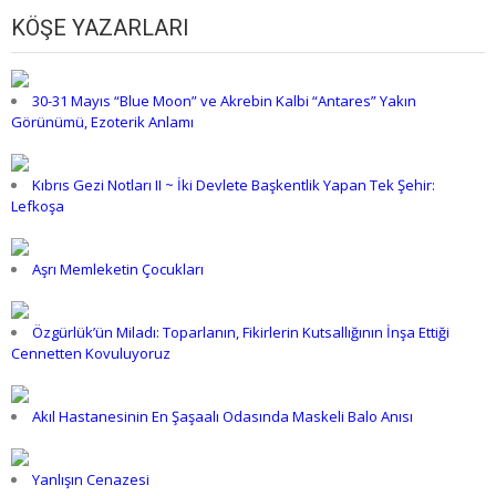
KÖŞE YAZARLARI
30-31 Mayıs “Blue Moon” ve Akrebin Kalbi “Antares” Yakın
Görünümü, Ezoterik Anlamı
Kıbrıs Gezi Notları II ~ İki Devlete Başkentlik Yapan Tek Şehir:
Lefkoşa
Aşrı Memleketin Çocukları
Özgürlük’ün Miladı: Toparlanın, Fikirlerin Kutsallığının İnşa Ettiği
Cennetten Kovuluyoruz
Akıl Hastanesinin En Şaşaalı Odasında Maskeli Balo Anısı
Yanlışın Cenazesi