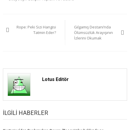
Yazı
Rope: Peki Sizi Hangisi
Gılgamış Destanı’nda
gezinmesi
Tatmin Eder?
Ölümsüzlük Arayışının
İzlerini Okumak
Lotus Editör
İLGILI HABERLER