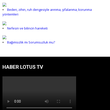
Beden, zihin, ruh dengesiyle arınma, şifalanma, korunma
yöntemleri
Nefesin ve bilincin hareketi
Bağımsızlık mı Sorumsuzluk mu?
HABER LOTUS TV