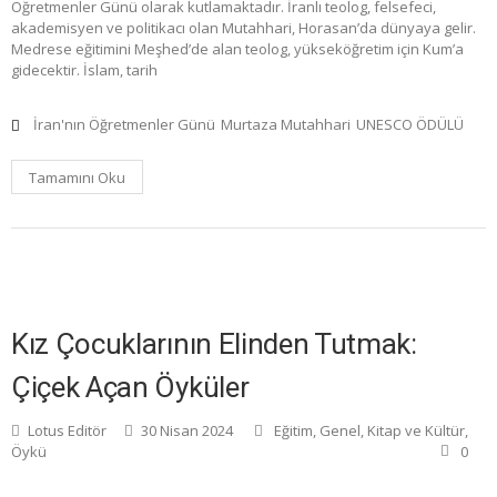
Öğretmenler Günü olarak kutlamaktadır. İranlı teolog, felsefeci,
akademisyen ve politikacı olan Mutahhari, Horasan’da dünyaya gelir.
Medrese eğitimini Meşhed’de alan teolog, yükseköğretim için Kum’a
gidecektir. İslam, tarih
İran'nın Öğretmenler Günü
Murtaza Mutahhari
UNESCO ÖDÜLÜ
Tamamını Oku
Kız Çocuklarının Elinden Tutmak:
Çiçek Açan Öyküler
Lotus Editör
30 Nisan 2024
Eğitim
,
Genel
,
Kitap ve Kültür
,
Öykü
0