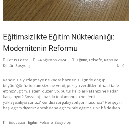
Eğitimsizlikte Eğitim Nüktedanlığı:
Modernitenin Reformu
Lotus Editör
24 Ağustos 2024
Eğitim
,
Felsefe
,
Kitap ve
Kültür
,
Sosyoloji
0
Kendinizle yüzleşmeye ne kadar hazırsınız? İçinde doğup
büyüdüğünüz toplum size ne verdi, peki ya verdiklerini nasıl iade
ettiniz? Eğitim, sistem, düzen vb. bu tür kalıplar kafanızı ne kadar
karıştırıyor? Sosyolojik bazda toplumunuza ne denli
yaklaşabiliyorsunuz? Kendisi sorgulayabiliyor musunuz? Her şeyin
başı eğitim diyoruz ancak daha eğitimi bile eğitimsiz bir hâlde iken
Education
Eğitim
Felsefe
Sosyoloji