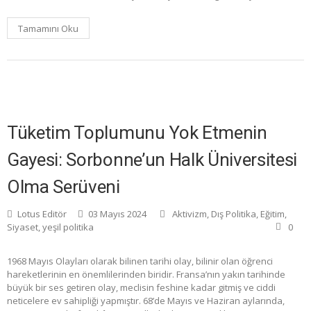
Tamamını Oku
Tüketim Toplumunu Yok Etmenin
Gayesi: Sorbonne’un Halk Üniversitesi
Olma Serüveni
Lotus Editör
03 Mayıs 2024
Aktivizm
,
Dış Politika
,
Eğitim
,
Siyaset
,
yeşil politika
0
1968 Mayıs Olayları olarak bilinen tarihi olay, bilinir olan öğrenci
hareketlerinin en önemlilerinden biridir. Fransa’nın yakın tarihinde
büyük bir ses getiren olay, meclisin feshine kadar gitmiş ve ciddi
neticelere ev sahipliği yapmıştır. 68’de Mayıs ve Haziran aylarında,