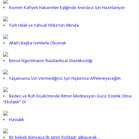
Kısmen Kafiyeli Hakaretler Eşliğinde Anestezi İçin Hazırlanıyor
Türk Hilali ve Yahudi Yıldızı’nın Altında
Allah’ı Başka İsimlerle Okumak
Bencil Algoritmanın Rastlantısal Olasılıksızlığı
Yaşamama İzin Vermediğiniz İçin Hiçbirinizi Affetmeyeceğim
Beden ve Ruh Düalizminde Ritmin Meditasyon Gücü: Estetik Olma
“Ekstatik” Ol
Hastalık
Bir bebek dünyaya ilk şiirini fısıldadı; ağlayarak…