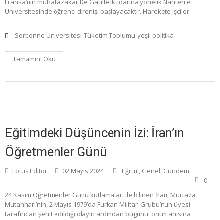
Fransa’nın muhafazakâr De Gaulle iktidarına yönelik Nanterre
Üniversitesinde öğrenci direnişi başlayacaktır. Harekete işçiler
Sorbonne Üniversitesi
Tüketim Toplumu
yeşil politika
Tamamını Oku
Eğitimdeki Düşüncenin İzi: İran’ın
Öğretmenler Günü
Lotus Editör
02 Mayıs 2024
Eğitim
,
Genel
,
Gündem
0
24 Kasım Öğretmenler Günü kutlamaları ile bilinen İran, Murtaza
Mutahhari’nin, 2 Mayıs 1979’da Furkan Militan Grubu’nun üyesi
tarafından şehit edildiği olayın ardından bugünü, onun anısına