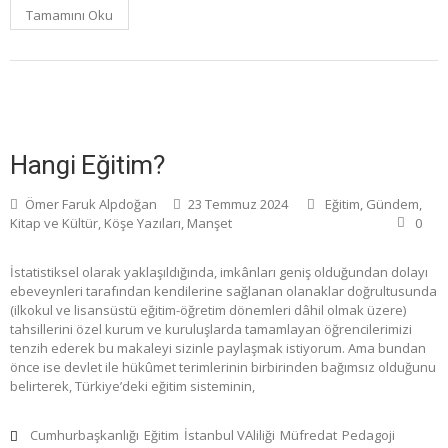
Tamamını Oku
Hangi Eğitim?
Ömer Faruk Alpdoğan
23 Temmuz 2024
Eğitim
,
Gündem
,
Kitap ve Kültür
,
Köşe Yazıları
,
Manşet
0
İstatistiksel olarak yaklaşıldığında, imkânları geniş olduğundan dolayı
ebeveynleri tarafından kendilerine sağlanan olanaklar doğrultusunda
(ilkokul ve lisansüstü eğitim-öğretim dönemleri dâhil olmak üzere)
tahsillerini özel kurum ve kuruluşlarda tamamlayan öğrencilerimizi
tenzih ederek bu makaleyi sizinle paylaşmak istiyorum. Ama bundan
önce ise devlet ile hükûmet terimlerinin birbirinden bağımsız olduğunu
belirterek, Türkiye’deki eğitim sisteminin,
Cumhurbaşkanlığı
Eğitim
İstanbul VAliliği
Müfredat
Pedagoji